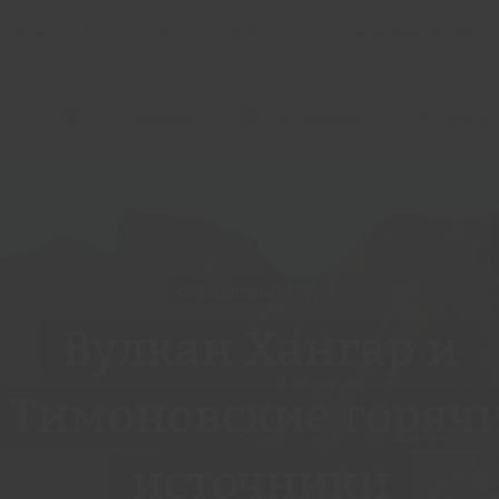
Поиск по турам
Обсудить тур
Сейчас на Камчатке
04:15
Многодневные
Однодневные
Зимний
Однодневный тур
Вулкан Хангар и
Тимоновские горяч
источники