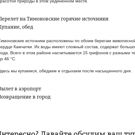
красотой природы в этом уединенном месте.
Перелет на Тимоновские горячие источники
Купание, обед
Тимоновские источники расположены по обоим берегам живописно
сердце Камчатки. Их воды имеют сложный состав, содержат большо
йода. Всего в этом районе насчитывается 15 грифонов с разными 
до 46 °С.
Здесь мы купаемся, обедаем и отдыхаем после насыщенного дня.
Вылет в аэропорт
Возвращение в город
нтересно? Давайте обсудим ваш ту