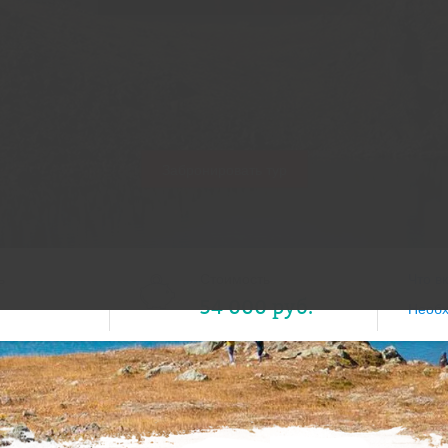
Забронировать тур
ь
Стоимость
Что в
54 000 руб.
Необ