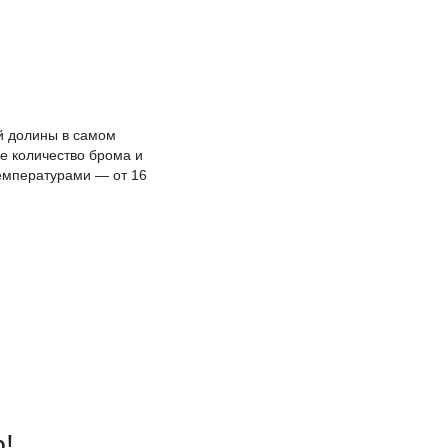
й долины в самом
е количество брома и
температурами — от 16
р!