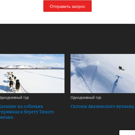
Отправить запрос
Однодневный тур
Однодневный тур
Катание на собачьих
Склоны Авачинского вулкана
упряжках к берегу Тихого
океана