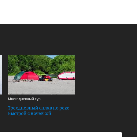
Многодневный тур
Трехдневный сплав по реке
Быстрой с ночевкой