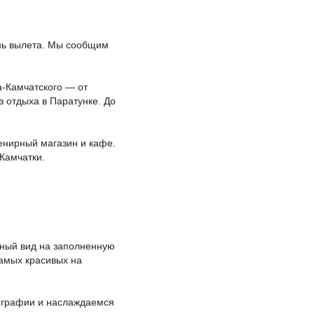
ень вылета. Мы сообщим
а-Камчатского — от
з отдыха в Паратунке. До
енирный магазин и кафе.
Камчатки.
ьный вид на заполненную
самых красивых на
ографии и наслаждаемся