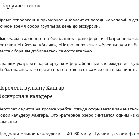
Сбор участников
Время отправления примерное и зависит от погодных условий в д
точное время сбора группы за день до экскурсии.
Выезжаем в аэропорт на бесплатном трансфере: из Петропавловск
гостиниц «Гейзер», «Авача», «Петропавловск» и «Арсеньев» и из ба
места сбора вы добираетесь самостоятельно.
К вашим услугам в аэропорту: комфортабельный зал ожидания, сув
За безопасность во время полета отвечают самые опытные пилоты 
Перелет к вулкану Хангар
Экскурсия в кальдере
Вертолет садится на кромке хребта, откуда открывается замечател
водой кальдеру Хангара. Это кратерное озеро считается одним из 
Камчатке.
Продолжительность экскурсии — 40–60 минут. Гуляем, делаем фот