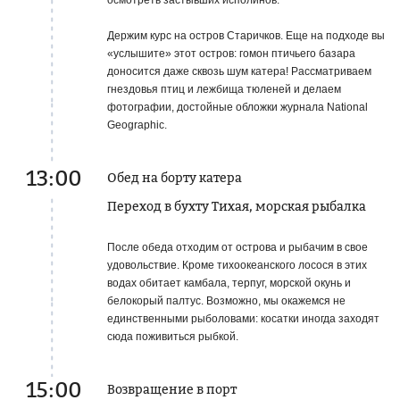
Держим курс на остров Старичков. Еще на подходе вы
«услышите» этот остров: гомон птичьего базара
доносится даже сквозь шум катера!
Рассматриваем
гнездовья птиц и лежбища тюленей и делаем
фотографии, достойные обложки журнала National
Geographic.
13:00
Обед на борту катера
Переход в бухту Тихая, морская рыбалка
После обеда отходим от острова и рыбачим в свое
удовольствие. Кроме тихоокеанского лосося в этих
водах обитает камбала, терпуг, морской окунь и
белокорый палтус. Возможно, мы окажемся не
единственными рыболовами: косатки иногда заходят
сюда поживиться рыбкой.
15:00
Возвращение в порт