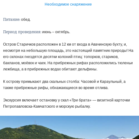
Необходимое снаряжение
Питание:
обед
Период проведения:
июнь – октябрь
Остров Старичков расположен в 12 км от входа в Авачинскую бухту, и,
несмотря на небольшую площадь, это настоящий памятник природы! На
его склонах гнездятся десятки колоний птиц: топорков, стариков,
бакланов, моёвок и чаек. На прибрежных рифах расположились тюленьи
лежбища, а в прибрежных водах обитают дельфины.
К острову примыкают два скальных столба: Часовой и Караульный, а
также прибрежные рифы, обнажающиеся во время отлива.
Экскурсия включает остановку у скал «Три брата» — визитной карточки
Петропавловска-Камчатского и морскую рыбалку.