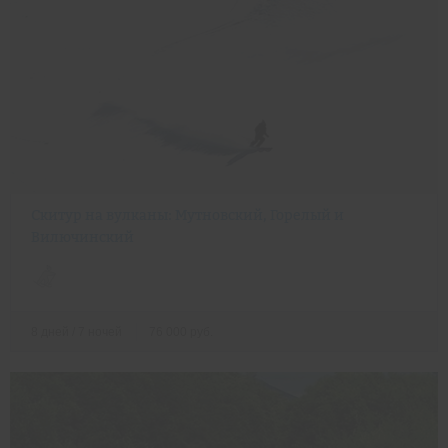
Неделя фрирайда: испытайте себя и покорите вершины трех
Скитур на вулканы: Мутновский, Горелый и
вулканов!
Вилючинский
8 дней / 7 ночей
76 000 руб.